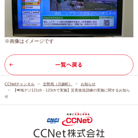
※画像はイメージです
一覧へ戻る
CCNetチャンネル
北勢局（川越町）
お知らせ
【📢地デジ121ch・123chで実施】災害放送訓練の実施に関するお知ら
せ