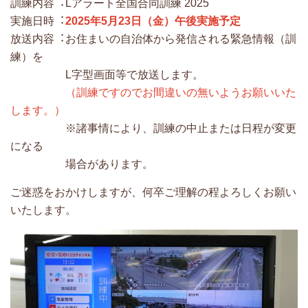
訓練内容︓Lアラート全国合同訓練 2025
実施⽇時︓
2025年5月23日（金）午後実施予定
放送内容︓お住まいの⾃治体から発信される緊急情報（訓
練）を
L字型画⾯等で放送します。
（訓練ですのでお間違いの無いようお願いいた
します。）
※諸事情により、訓練の中⽌または⽇程が変更
になる
場合があります。
ご迷惑をおかけしますが、何卒ご理解の程よろしくお願い
いたします。