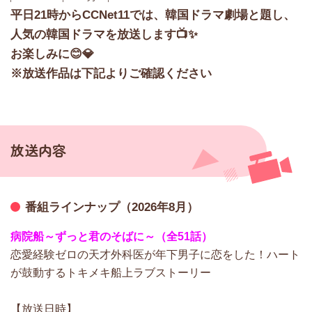
平日21時からCCNet11では、韓国ドラマ劇場と題し、
人気の韓国ドラマを放送します📺✨
お楽しみに😊💎
※放送作品は下記よりご確認ください
放送内容
番組ラインナップ（2026年8月）
病院船～ずっと君のそばに～（全51話）
恋愛経験ゼロの天才外科医が年下男子に恋をした！ハート
が鼓動するトキメキ船上ラブストーリー
【放送日時】