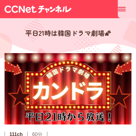
平日21時は韓国ドラマ劇場🌠
111ch
60分