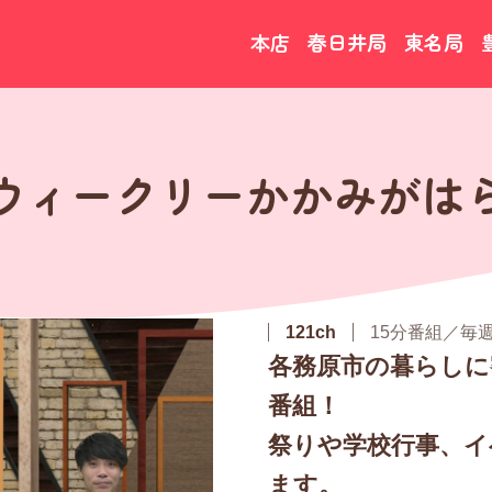
本店
春日井局
東名局
ウィークリーかかみがは
121ch
15分番組／毎
各務原市の暮らしに
番組！
祭りや学校行事、イ
ます。