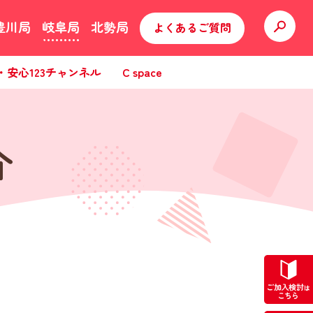
豊川局
岐阜局
北勢局
よくあるご質問
・安心123チャンネル
C space
介