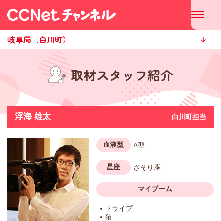
岐阜局（白川町）
取材スタッフ紹介
浮海 雄太
白川町担当
血液型
A型
星座
さそり座
マイブーム
ドライブ
猫