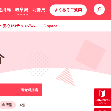
豊川局
岐阜局
北勢局
よくあるご質問
・安心123チャンネル
C space
介
養老町担当
血液型
A型