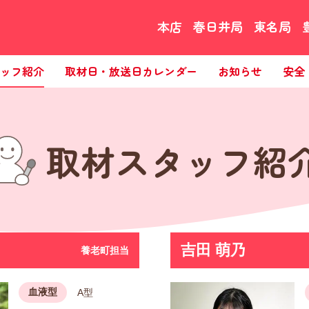
本店
春日井局
東名局
ッフ紹介
取材日・放送日カレンダー
お知らせ
安全
取材スタッフ紹
吉田 萌乃
養老町担当
血液型
A型