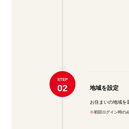
STEP
02
地域を設定
お住まいの地域を
※
初回ログイン時の