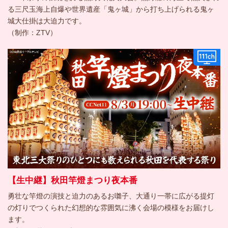
る三尺玉海上自爆や世界遺産「鬼ヶ城」から打ち上げられる鬼ヶ
城大仕掛は大迫力です。
（制作：ZTV）
【生中継】秋田竿燈まつり夜本番
勇壮な竿燈の演技と迫力のあるお囃子、大通り一帯に広がる提灯
の灯りでつくられた幻想的な雰囲気に沸く会場の模様をお届けし
ます。