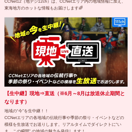
CCNet12（地デジ12ch）は、CCNetエリア内の地域情報に加え、
東海地方のホットな情報もお届けします🌈
【生中継】現地⇒直送（※6月～8月は放送休止期間と
なります）
地域の“今”を生中継！！
CCNetエリアの各地域の伝統行事や季節の祭り・イベントなどの
模様を生放送でお送りします。リアルタイムでダイレクトに“い
ま、この瞬間” の地域の魅力を発信します！