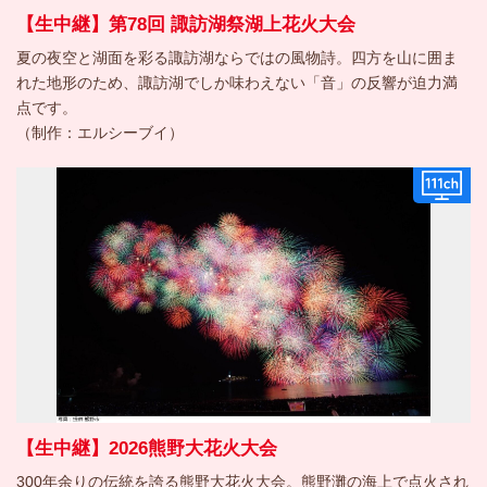
【生中継】第78回 諏訪湖祭湖上花火大会
夏の夜空と湖面を彩る諏訪湖ならではの風物詩。四方を山に囲ま
れた地形のため、諏訪湖でしか味わえない「音」の反響が迫力満
点です。
（制作：エルシーブイ）
【生中継】2026熊野大花火大会
300年余りの伝統を誇る熊野大花火大会。熊野灘の海上で点火され