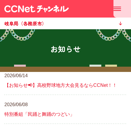
岐阜局（各務原市）
お知らせ
2026/06/14
【お知らせ📢】高校野球地方大会見るならCCNet！！
2026/06/08
特別番組「民踊と舞踊のつどい」