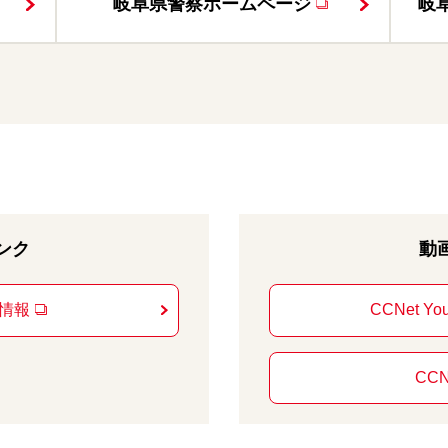
岐阜県警察ホームページ
岐
ンク
動
情報
CCNet Y
CCN