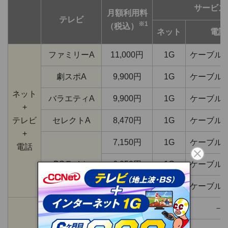
サービス
月額利用料
テレビ
※1
（税込）
ネット
電話
ファミリーA
11,000円
1G
ケーブル
劇スポA
9,900円
1G
ケーブル
ネット
バラエティA
9,900円
1G
ケーブル
+
テレビ
セレクトA
8,470円
1G
ケーブル
+
7,150円
1G
ケーブル
電話
BSライト
6,050円
1G
ケーブル
4,950円
ライト
ケーブル
ファミリーA
10,670円
1G
－