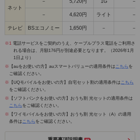
－
5,720円
1G
－
ネット
－
4,620円
ライト
－
テレビ
BSエコノミー
1,650円
－
－
※1
電話サービスをご契約のうえ、ケーブルプラス電話をご利用さ
れる場合は、月額176円が別途必要となります。（2026年1月
1日より）
※
【auをお使いの方】auスマートバリューの適用条件は
こちら
を
ご確認ください。
※
【UQモバイルをお使いの方】自宅セット割の適用条件は
こちら
をご確認ください。
※
【ソフトバンクをお使いの方】おうち割 光セットの適用条件は
こちら
をご確認ください。
※
【ワイモバイルをお使いの方】おうち割 光セット（A）の適用
条件は
こちら
をご確認ください。
重要事項説明書