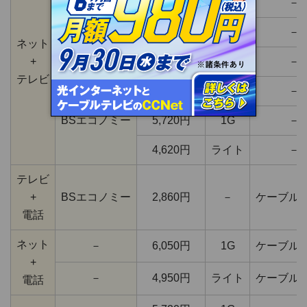
劇スポA
9,570円
1G
－
バラエティA
9,570円
1G
－
ネット
+
セレクトA
8,140円
1G
－
テレビ
6,820円
1G
－
BSエコノミー
5,720円
1G
－
4,620円
ライト
－
テレビ
+
BSエコノミー
2,860円
－
ケーブル
電話
ネット
－
6,050円
1G
ケーブル
+
－
4,950円
ライト
ケーブル
電話