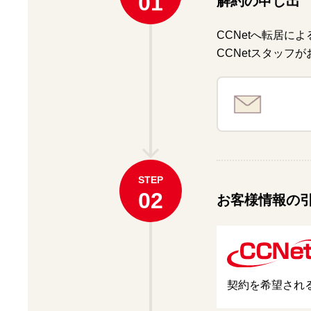
01
解約の申し出
CCNetへ転居
CCNetスタッフ
STEP
02
お客様情報の
契約を希望され