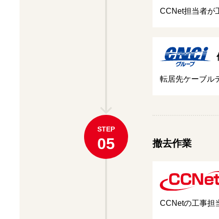
CCNet担当者
転居先ケーブル
STEP
05
撤去作業
CCNetの工事