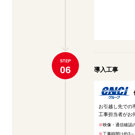
STEP
06
導入工事
お引越し先での
工事担当者がお
※
映像・通信確認
※
工事時間は約3～