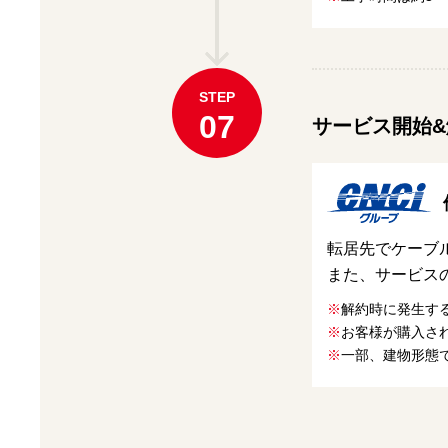
STEP
07
サービス開始
転居先でケーブ
また、サービス
※
解約時に発生す
※
お客様が購入さ
※
一部、建物形態