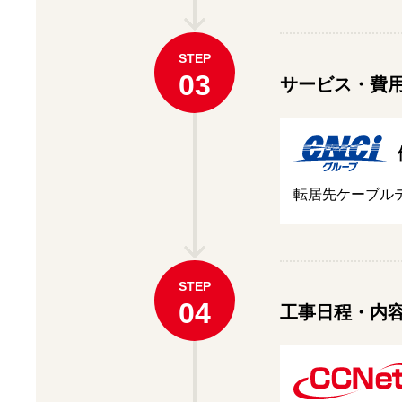
STEP
03
サービス・費
転居先ケーブル
STEP
04
工事日程・内